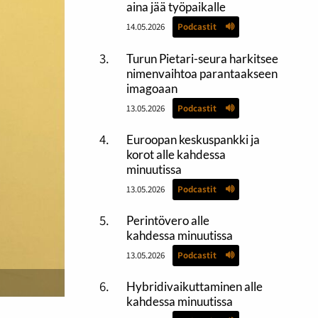
aina jää työpaikalle
14.05.2026
Podcastit
Turun Pietari-seura harkitsee
nimenvaihtoa parantaakseen
imagoaan
13.05.2026
Podcastit
Euroopan keskuspankki ja
korot alle kahdessa
minuutissa
13.05.2026
Podcastit
Perintövero alle
kahdessa minuutissa
13.05.2026
Podcastit
Hybridivaikuttaminen alle
kahdessa minuutissa