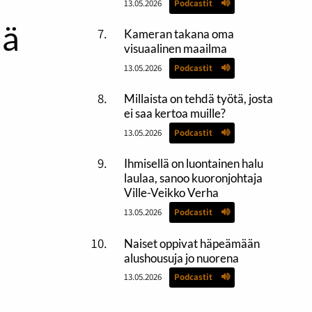
13.05.2026
Podcastit
ää
Kameran takana oma
visuaalinen maailma
13.05.2026
Podcastit
Millaista on tehdä työtä, josta
ei saa kertoa muille?
13.05.2026
Podcastit
Ihmisellä on luontainen halu
laulaa, sanoo kuoronjohtaja
Ville-Veikko Verha
13.05.2026
Podcastit
Naiset oppivat häpeämään
alushousuja jo nuorena
13.05.2026
Podcastit