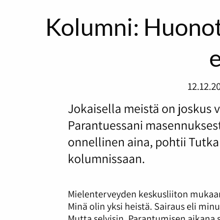
Kolumni: Huonot
12.12.2
Jokaisella meistä on joskus va
Parantuessani masennuksesta v
onnellinen aina, pohtii Tutk
kolumnissaan.
Mielenterveyden keskusliiton mukaa
Minä olin yksi heistä. Sairaus eli min
Mutta selvisin. Parantumisen aikana s