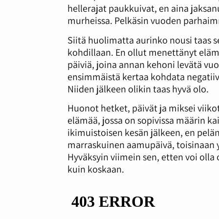
hellerajat paukkuivat, en aina jaksan
murheissa. Pelkäsin vuoden parhaimm
Siitä huolimatta aurinko nousi taas s
kohdillaan. En ollut menettänyt eläm
päiviä, joina annan kehoni levätä vu
ensimmäistä kertaa kohdata negatiivi
Niiden jälkeen olikin taas hyvä olo.
Huonot hetket, päivät ja miksei viiko
elämää, jossa on sopivissa määrin kai
ikimuistoisen kesän jälkeen, en pelän
marraskuinen aamupäivä, toisinaan y
Hyväksyin viimein sen, etten voi olla
kuin koskaan.