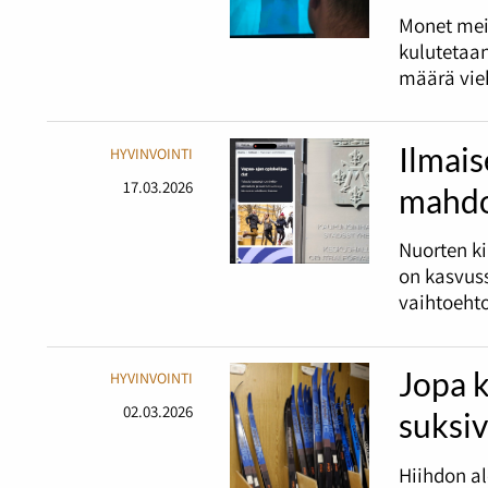
Monet mei
kulutetaan
määrä vieh
Ilmais
HYVINVOINTI
17.03.2026
mahdo
Nuorten ki
on kasvuss
vaihtoehto
Jopa 
HYVINVOINTI
02.03.2026
suksiv
Hiihdon al