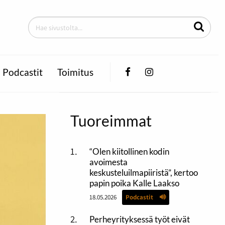
Facebook
Instagram
Podcastit
Toimitus
Tuoreimmat
“Olen kiitollinen kodin
avoimesta
keskusteluilmapiiristä”, kertoo
papin poika Kalle Laakso
18.05.2026
Podcastit
Perheyrityksessä työt eivät