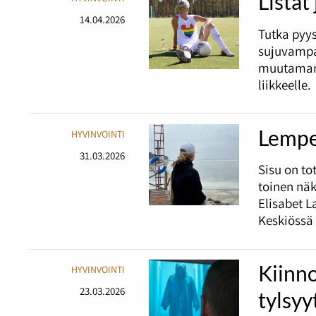
Listat
14.04.2026
Tutka pyy
sujuvampa
muutaman 
liikkeelle.
Lempe
HYVINVOINTI
31.03.2026
Sisu on t
toinen nä
Elisabet L
Keskiössä 
Kiinno
HYVINVOINTI
23.03.2026
tylsyy