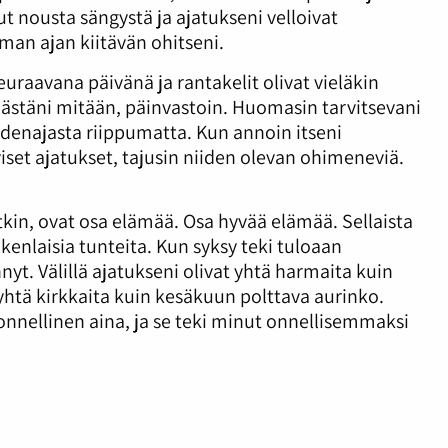
ut nousta sängystä ja ajatukseni velloivat
an ajan kiitävän ohitseni.
euraavana päivänä ja rantakelit olivat vieläkin
ästäni mitään, päinvastoin. Huomasin tarvitsevani
odenajasta riippumatta. Kun annoin itseni
set ajatukset, tajusin niiden olevan ohimeneviä.
tkin, ovat osa elämää. Osa hyvää elämää. Sellaista
kenlaisia tunteita. Kun syksy teki tuloaan
nyt. Välillä ajatukseni olivat yhtä harmaita kuin
htä kirkkaita kuin kesäkuun polttava aurinko.
 onnellinen aina, ja se teki minut onnellisemmaksi