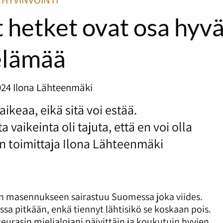
 hetket ovat osa hyv
elämää
024
Ilona Lähteenmäki
ikeaa, eikä sitä voi estää.
aikeinta oli tajuta, että en voi olla
an toimittaja Ilona Lähteenmäki
n masennukseen sairastuu Suomessa joka viides.
ussa pitkään, enkä tiennyt lähtisikö se koskaan pois.
eurasin mielialojani päivittäin ja koukutuin hyvien