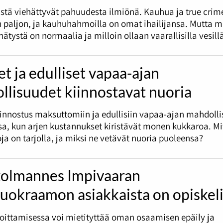
stä viehättyvät pahuudesta ilmiönä. Kauhua ja true crim
 paljon, ja kauhuhahmoilla on omat ihailijansa. Mutta m
ätystä on normaalia ja milloin ollaan vaarallisilla vesill
et ja edulliset vapaa-ajan
llisuudet kiinnostavat nuoria
innostus maksuttomiin ja edullisiin vapaa-ajan mahdolli
a, kun arjen kustannukset kiristävät monen kukkaroa. Mi
ja on tarjolla, ja miksi ne vetävät nuoria puoleensa?
kolmannes Impivaaran
uokraamon asiakkaista on opiskeli
oittamisessa voi mietityttää oman osaamisen epäily ja