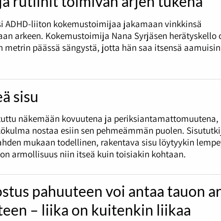
 ja rutiinit toimivan arjen tukena
si ADHD-liiton kokemustoimijaa jakamaan vinkkinsä
an arkeen. Kokemustoimija Nana Syrjäsen herätyskello 
metrin päässä sängystä, jotta hän saa itsensä aamuisin
ä sisu
otuttu näkemään kovuutena ja periksiantamattomuutena,
kökulma nostaa esiin sen pehmeämmän puolen. Sisututkij
ahden mukaan todellinen, rakentava sisu löytyykin lempe
on armollisuus niin itseä kuin toisiakin kohtaan.
stus pahuuteen voi antaa tauon a
teen – liika on kuitenkin liikaa