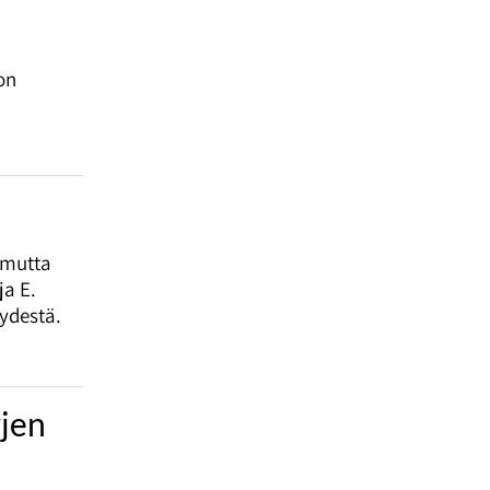
on
 mutta
a E.
ydestä.
rjen