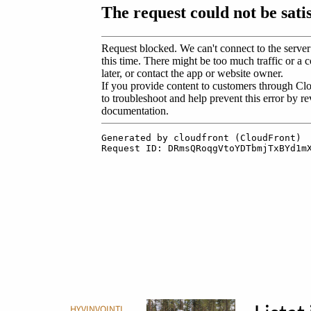
HYVINVOINTI