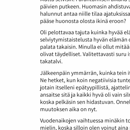
päivien putkeen. Huomasin ahdistuvan
halunnut antaa niille tilaa ajatuksiss
pääse huonosta olosta ikinä eroon?
Oli pelottavaa tajuta kuinka hyvää e
selviytymistaistelusta hyvän elämän 
palata takaisin. Minulla ei ollut mit
olivat täydelliset. Valitettavasti suru
takatalvi.
Jälkeenpäin ymmärrän, kuinka tein it
Ne hetket, kun koin negatiivisia tuntei
jotain itselleni epätyypillistä, ajattel
ansaitse sitä ja kaikki hyvä oli vain 
koska pelkäsin sen hidastuvan. Onneks
muutoksen aika on nyt.
Vuodenaikojen vaihtuessa minäkin t
mielin, koska silloin olen voinut aina