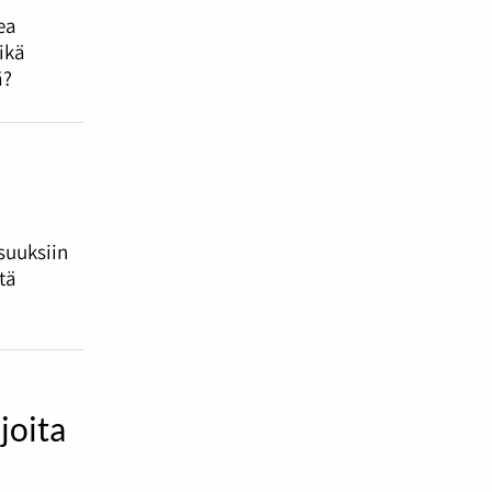
ea
ikä
ä?
suuksiin
tä
joita