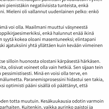
i pienistäkin negatiivisista tunteista, enkä
ani. Mieleni oli vallannut uudenlainen pelko: enkö
lämä voi olla. Maailmani muuttui väsyneestä
oppikirjaesimerkiksi, enkä halunnut enää ikinä
ään syytä kokea oloani masentuneeksi; elintapani
 iski ajatuksiini yhtä yllättäen kuin kevään viimeinen
se silloin huonosta olostani kärpäsestä härkäsen.
ta, olisivat voineet olla vain hetkiä. Sen sijaan tein
in pessimistisesti. Minä en voisi olla terve, en
silmälumetta. Paranemisprosessini hidastui sen takia,
i optimisti pääni sisällä oli päättänyt, että
oden totta muutuin. Kesäkuukausia odotin varmoin
 parhaiten. Kuitenkin, vaikka aurinko paistoi ja