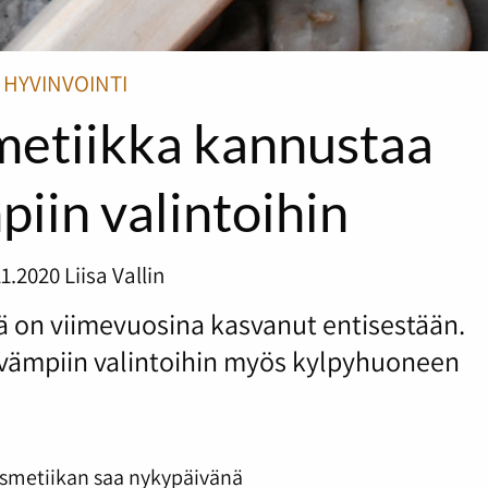
HYVINVOINTI
etiikka kannustaa
iin valintoihin
11.2020
Liisa Vallin
 on viimevuosina kasvanut entisestään.
tävämpiin valintoihin myös kylpyhuoneen
osmetiikan saa nykypäivänä