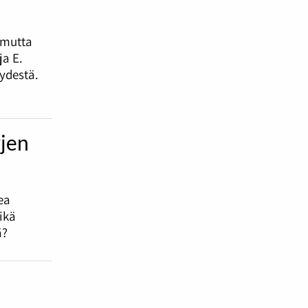
 mutta
a E.
ydestä.
rjen
ea
ikä
ä?