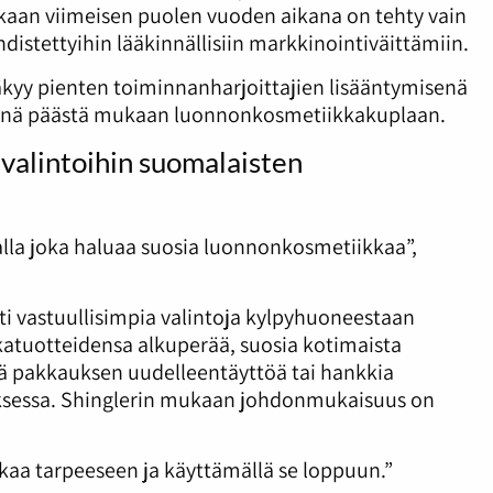
kaan viimeisen puolen vuoden aikana on tehty vain
hdistettyihin lääkinnällisiin markkinointiväittämiin.
kyy pienten toiminnanharjoittajien lisääntymisenä
ksinä päästä mukaan luonnonkosmetiikkakuplaan.
valintoihin suomalaisten
alla joka haluaa suosia luonnonkosmetiikkaa”,
ti vastuullisimpia valintoja kylpyhuoneestaan
katuotteidensa alkuperää, suosia kotimaista
iä pakkauksen uudelleentäyttöä tai hankkia
ksessa. Shinglerin mukaan johdonmukaisuus on
kaa tarpeeseen ja käyttämällä se loppuun.”