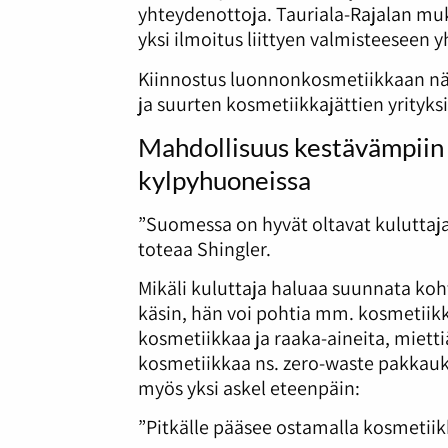
yhteydenottoja. Tauriala-Rajalan mu
yksi ilmoitus liittyen valmisteeseen y
Kiinnostus luonnonkosmetiikkaan nä
ja suurten kosmetiikkajättien yrity
Mahdollisuus kestävämpiin 
kylpyhuoneissa
”Suomessa on hyvät oltavat kuluttaj
toteaa Shingler.
Mikäli kuluttaja haluaa suunnata koh
käsin, hän voi pohtia mm. kosmetiik
kosmetiikkaa ja raaka-aineita, miett
kosmetiikkaa ns. zero-waste pakkau
myös yksi askel eteenpäin:
”Pitkälle pääsee ostamalla kosmetiik