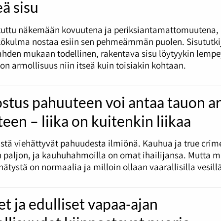
ä sisu
otuttu näkemään kovuutena ja periksiantamattomuutena,
kökulma nostaa esiin sen pehmeämmän puolen. Sisututkij
ahden mukaan todellinen, rakentava sisu löytyykin lempe
on armollisuus niin itseä kuin toisiakin kohtaan.
stus pahuuteen voi antaa tauon a
teen – liika on kuitenkin liikaa
stä viehättyvät pahuudesta ilmiönä. Kauhua ja true crim
 paljon, ja kauhuhahmoilla on omat ihailijansa. Mutta m
ätystä on normaalia ja milloin ollaan vaarallisilla vesill
et ja edulliset vapaa-ajan