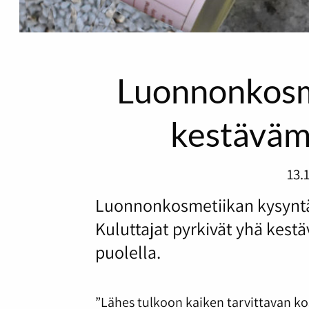
Luonnonkosm
kestävämp
13.
Luonnonkosmetiikan kysyntä
Kuluttajat pyrkivät yhä kes
puolella.
”Lähes tulkoon kaiken tarvittavan k