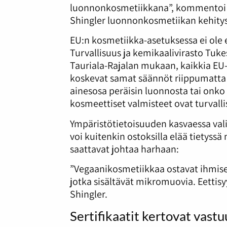
luonnonkosmetiikkana”, kommentoi 
Shingler luonnonkosmetiikan kehitys
EU:n kosmetiikka-asetuksessa ei ole 
Turvallisuus ja kemikaalivirasto Tuke
Tauriala-Rajalan mukaan, kaikkia EU-
koskevat samat säännöt riippumatta 
ainesosa peräisin luonnosta tai onko 
kosmeettiset valmisteet ovat turvallis
Ympäristötietoisuuden kasvaessa val
voi kuitenkin ostoksilla elää tietyssä m
saattavat johtaa harhaan:
”Vegaanikosmetiikkaa ostavat ihmise
jotka sisältävät mikromuovia. Eettisyy
Shingler.
Sertifikaatit kertovat vastu