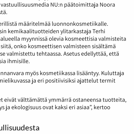
vastuullisuusmedia NU:n päätoimittaja Noora
tä.
erillistä määritelmää luonnonkosmetiikalle.
sin kemikaalituotteiden ylitarkastaja Terhi
alueella myynnissä olevia kosmeettisia valmisteita
siitä, onko kosmeettisen valmisteen sisältämä
se valmistettu tehtaassa. Asetus edellyttää, että
ia ihmisille.
innanvara myös kosmetiikassa lisääntyy. Kuluttaja
ielikuvassa ja eri positiivisiksi ajattelut termit
t eivät välttämättä ymmärrä ostaneensa tuotteita,
s ja ekologisuus ovat kaksi eri asiaa”, kertoo
ullisuudesta