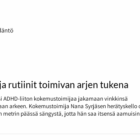
däntö
 ja rutiinit toimivan arjen tukena
si ADHD-liiton kokemustoimijaa jakamaan vinkkinsä
an arkeen. Kokemustoimija Nana Syrjäsen herätyskello 
metrin päässä sängystä, jotta hän saa itsensä aamuisin