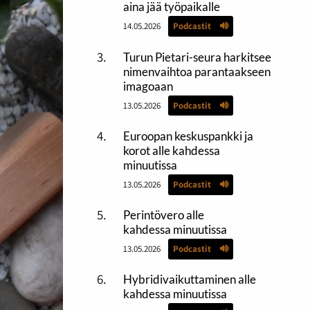
aina jää työpaikalle
14.05.2026
Podcastit
Turun Pietari-seura harkitsee
nimenvaihtoa parantaakseen
imagoaan
13.05.2026
Podcastit
Euroopan keskuspankki ja
korot alle kahdessa
minuutissa
13.05.2026
Podcastit
Perintövero alle
kahdessa minuutissa
13.05.2026
Podcastit
Hybridivaikuttaminen alle
kahdessa minuutissa