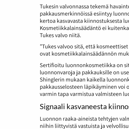
Tukesin valvonnassa tekemä havainto
pakkausmerkinnöissä esiintyy luonno
kertoa kasvavasta kiinnostuksesta 
Kosmetiikkalainsäädäntö ei kuitenkaa
Tukes valvo niitä.
”Tukes valvoo sitä, että kosmeettiset
ovat kosmetiikkalainsäädännön mukai
Sertifioitu luonnonkosmetiikka on s
luonnonvaroja ja pakkauksille on use
Shinglerin mukaan kaikella luonnonkos
pakkausselosteen läpikäyminen voi olla
varmin tapa varmistua valmisteen lu
Signaali kasvaneesta kiinno
Luonnon raaka-aineista tehtyjen va
niihin liittyvistä vastuista ja velvol