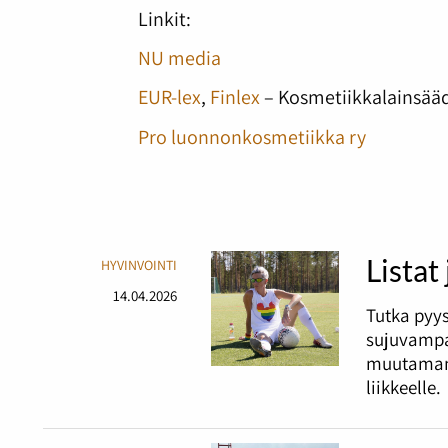
Linkit:
NU media
EUR-lex
,
Finlex
– Kosmetiikkalainsää
Pro luonnonkosmetiikka ry
Listat
HYVINVOINTI
14.04.2026
Tutka pyy
sujuvampa
muutaman 
liikkeelle.