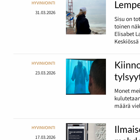
Lempe
HYVINVOINTI
31.03.2026
Sisu on t
toinen nä
Elisabet L
Keskiössä 
Kiinno
HYVINVOINTI
23.03.2026
tylsyy
Monet mei
kulutetaan
määrä vieh
Ilmais
HYVINVOINTI
17.03.2026