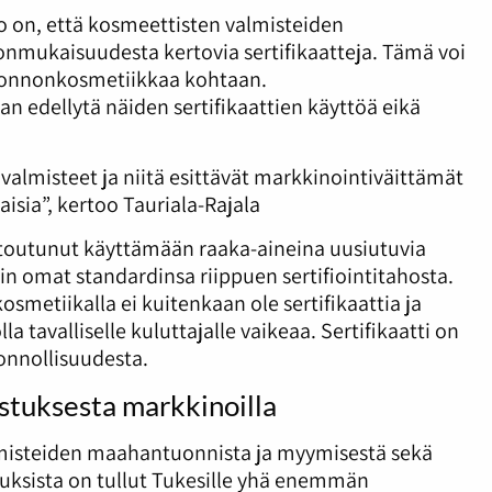
 on, että kosmeettisten valmisteiden
nmukaisuudesta kertovia sertifikaatteja. Tämä voi
luonnonkosmetiikkaa kohtaan.
n edellytä näiden sertifikaattien käyttöä eikä
 valmisteet ja niitä esittävät markkinointiväittämät
sia”, kertoo Tauriala-Rajala
itoutunut käyttämään raaka-aineina uusiutuvia
in omat standardinsa riippuen sertifiointitahosta.
metiikalla ei kuitenkaan ole sertifikaattia ja
 tavalliselle kuluttajalle vaikeaa. Sertifikaatti on
onnollisuudesta.
stuksesta markkinoilla
lmisteiden maahantuonnista ja myymisestä sekä
lisuuksista on tullut Tukesille yhä enemmän