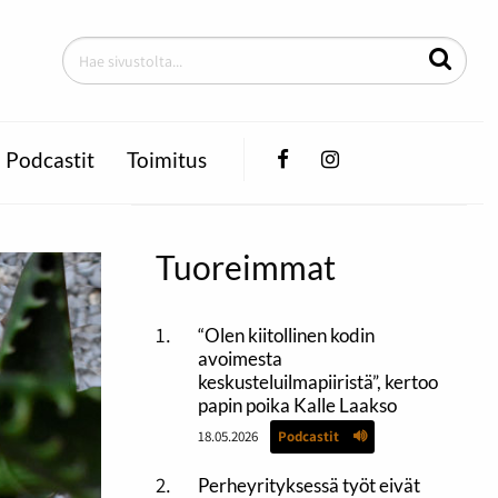
Facebook
Instagram
Podcastit
Toimitus
Tuoreimmat
“Olen kiitollinen kodin
avoimesta
keskusteluilmapiiristä”, kertoo
papin poika Kalle Laakso
18.05.2026
Podcastit
Perheyrityksessä työt eivät