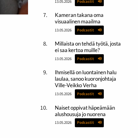
13.05.2026
Podcastit
Kameran takana oma
visuaalinen maailma
13.05.2026
Podcastit
Millaista on tehdä työtä, josta
ei saa kertoa muille?
13.05.2026
Podcastit
Ihmisellä on luontainen halu
laulaa, sanoo kuoronjohtaja
Ville-Veikko Verha
13.05.2026
Podcastit
Naiset oppivat häpeämään
alushousuja jo nuorena
13.05.2026
Podcastit