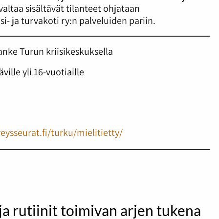
ltaa sisältävät tilanteet ohjataan
nsi- ja turvakoti ry:n palveluiden pariin.
anke Turun kriisikeskuksella
ville yli 16-vuotiaille
h
ysseurat.fi/turku/mielitietty/
 ja rutiinit toimivan arjen tukena