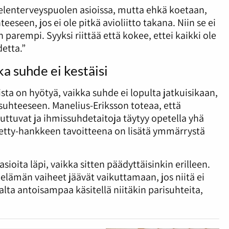
elenterveyspuolen asioissa, mutta ehkä koetaan,
eeseen, jos ei ole pitkä avioliitto takana. Niin se ei
parempi. Syyksi riittää että kokee, ettei kaikki ole
etta.”
a suhde ei kestäisi
sta on hyötyä, vaikka suhde ei lopulta jatkuisikaan,
risuhteeseen. Manelius-Eriksson toteaa, että
ttuvat ja ihmissuhdetaitoja täytyy opetella yhä
etty-hankkeen tavoitteena on lisätä ymmärrystä
sioita läpi, vaikka sitten päädyttäisinkin erilleen.
t elämän vaiheet jäävät vaikuttamaan, jos niitä ei
alta antoisampaa käsitellä niitäkin parisuhteita,