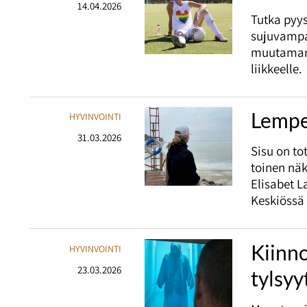
14.04.2026
Tutka pyy
sujuvampa
muutaman 
liikkeelle.
Lempe
HYVINVOINTI
31.03.2026
Sisu on t
toinen nä
Elisabet L
Keskiössä 
Kiinno
HYVINVOINTI
23.03.2026
tylsyy