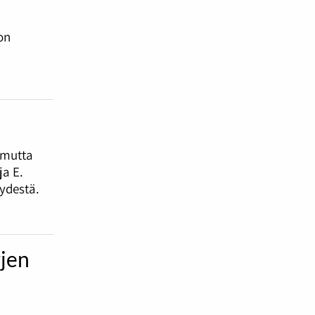
on
 mutta
a E.
ydestä.
rjen