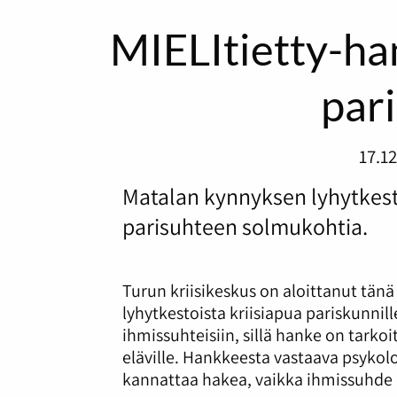
MIELItietty-ha
pari
17.1
Matalan kynnyksen lyhytkest
parisuhteen solmukohtia.
Turun kriisikeskus on aloittanut tän
lyhytkestoista kriisiapua pariskunni
ihmissuhteisiin, sillä hanke on tarkoit
eläville. Hankkeesta vastaava psykol
kannattaa hakea, vaikka ihmissuhde o