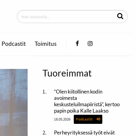
Facebook
Instagram
Podcastit
Toimitus
Tuoreimmat
“Olen kiitollinen kodin
avoimesta
keskusteluilmapiiristä”, kertoo
papin poika Kalle Laakso
18.05.2026
Podcastit
Perheyrityksessä työt eivät