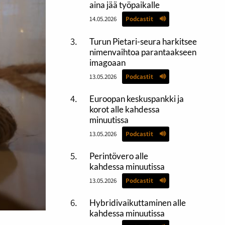
aina jää työpaikalle
14.05.2026
Podcastit
Turun Pietari-seura harkitsee
nimenvaihtoa parantaakseen
imagoaan
13.05.2026
Podcastit
Euroopan keskuspankki ja
korot alle kahdessa
minuutissa
13.05.2026
Podcastit
Perintövero alle
kahdessa minuutissa
13.05.2026
Podcastit
Hybridivaikuttaminen alle
kahdessa minuutissa