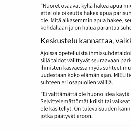
”Nuoret osaavat kyllä hakea apua mi
ettei ole oikeutta hakea apua parisuht
ole. Mitä aikasemmin apua hakee, sen 
kohdallaan ja on halua parantaa suhd
Keskustelu kannattaa, vaikk
Ajoissa opetelluista ihmissuhdetaidoi
sillä taidot välittyvät seuraavaan pa
ihmisten kasvaessa myös suhteet muu
uudestaan koko elämän ajan. MIELIti
suhteen eri osapuolien välillä.
”Ei välttämättä ole huono idea käytä a
Selvittelemättömät kriisit tai vaikea
ole käsitellyt. On tulevaisuuden kann
jotka päätyvät eroon.”