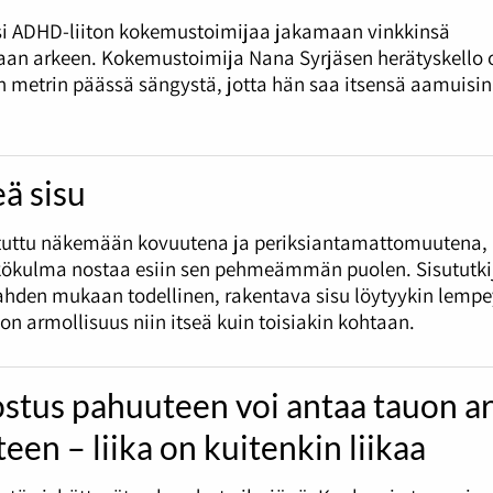
si ADHD-liiton kokemustoimijaa jakamaan vinkkinsä
an arkeen. Kokemustoimija Nana Syrjäsen herätyskello 
metrin päässä sängystä, jotta hän saa itsensä aamuisin
ä sisu
otuttu näkemään kovuutena ja periksiantamattomuutena,
kökulma nostaa esiin sen pehmeämmän puolen. Sisututkij
ahden mukaan todellinen, rakentava sisu löytyykin lempe
on armollisuus niin itseä kuin toisiakin kohtaan.
stus pahuuteen voi antaa tauon a
teen – liika on kuitenkin liikaa