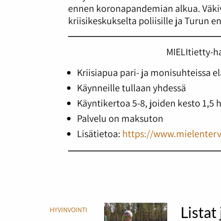
ennen koronapandemian alkua. Väkiva
kriisikeskukselta poliisille ja Turun e
MIELItietty-h
Kriisiapua pari- ja monisuhteissa elä
Käynneille tullaan yhdessä
Käyntikertoa 5-8, joiden kesto 1,5 
Palvelu on maksuton
Lisätietoa:
https://www.mielenterve
Listat
HYVINVOINTI