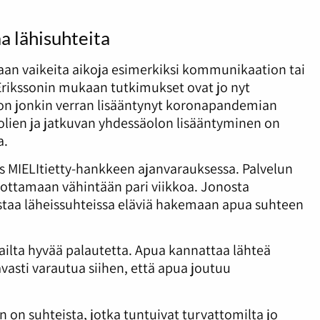
 lähisuhteita
naan vaikeita aikoja esimerkiksi kommunikaation tai
-Erikssonin mukaan tutkimukset ovat jo nyt
a on jonkin verran lisääntynyt koronapandemian
uolien ja jatkuvan yhdessäolon lisääntyminen on
a.
 MIELItietty-hankkeen ajanvarauksessa. Palvelun
odottamaan vähintään pari viikkoa. Jonosta
staa läheissuhteissa eläviä hakemaan apua suhteen
lta hyvää palautetta. Apua kannattaa lähteä
vasti varautua siihen, että apua joutuu
n on suhteista, jotka tuntuivat turvattomilta jo