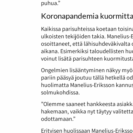
puhua.”
Koronapandemia kuormittaa
Kaikissa parisuhteissa koetaan toisi
ulkoisten tekijöiden takia. Manelius
osoittaneet, että lähisuhdeväkivalt
aikana. Esimerkiksi taloudellisten h
voinut lisätä parisuhteen kuormitust
Ongelmien lisääntyminen näkyy myös
pariin pääsyä joutuu tällä hetkellä 
huolimatta Manelius-Eriksson kannu
solmukohdissa.
”Olemme saaneet hankkeesta asiakkai
hakemaan, vaikka nyt täytyy valitetta
odottamaan.”
Erityisen huolissaan Manelius-Eriksso