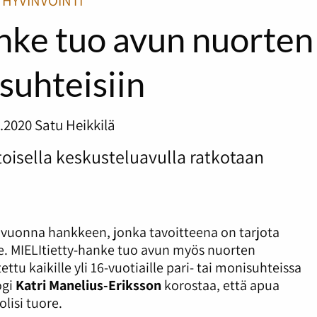
HYVINVOINTI
nke tuo avun nuorten
suhteisiin
2.2020
Satu Heikkilä
oisella keskusteluavulla ratkotaan
ä vuonna hankkeen, jonka tavoitteena on tarjota
lle. MIELItietty-hanke tuo avun myös nuorten
ettu kaikille yli 16-vuotiaille pari- tai monisuhteissa
ogi
Katri Manelius-Eriksson
korostaa, että apua
lisi tuore.