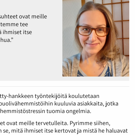
uhteet ovat meille
ettemme tee
 ihmiset itse
uhua.”
tty-hankkeen työntekijöitä koulutetaan
uolivähemmistöihin kuuluvia asiakkaita, jotka
vähemmistöstressin tuomia ongelmia.
t ovat meille tervetulleita. Pyrimme siihen,
se, mitä ihmiset itse kertovat ja mistä he haluavat