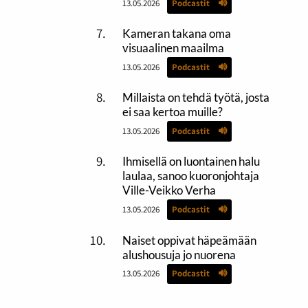
13.05.2026
Podcastit
Kameran takana oma
visuaalinen maailma
13.05.2026
Podcastit
Millaista on tehdä työtä, josta
ei saa kertoa muille?
13.05.2026
Podcastit
Ihmisellä on luontainen halu
laulaa, sanoo kuoronjohtaja
Ville-Veikko Verha
13.05.2026
Podcastit
Naiset oppivat häpeämään
alushousuja jo nuorena
13.05.2026
Podcastit