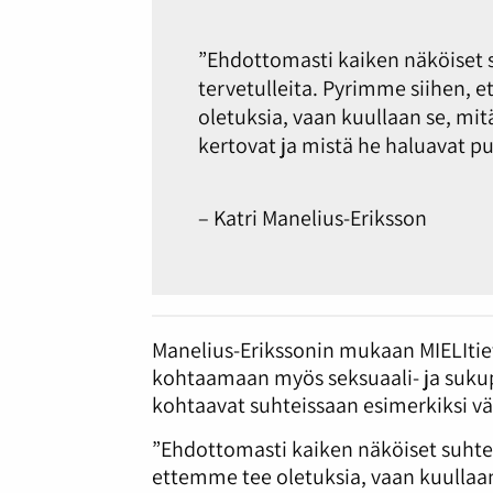
”Ehdottomasti kaiken näköiset s
tervetulleita. Pyrimme siihen, 
oletuksia, vaan kuullaan se, mitä
kertovat ja mistä he haluavat p
– Katri Manelius-Eriksson
Manelius-Erikssonin mukaan MIELItie
kohtaamaan myös seksuaali- ja sukup
kohtaavat suhteissaan esimerkiksi 
”Ehdottomasti kaiken näköiset suhtee
ettemme tee oletuksia, vaan kuullaan 