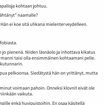
mapalloja kohtaan johtuu.
jähtänyt” naamalle?
. Hän ei koe sitä uhkana mielenterveydelleen.
ofobiasta.
jo pienenä. Niiden läsnäolo ja inhottava kikatus
ermanni taisi olla ensimmäinen kohtaamani pelle.
lkutunnarin.
apua pelkoonsa. Siedätystä hän on yrittänyt, mutta
 minut voimaan pahoin. Onneksi klovnit eivät ole
 niinkään vaikuta.
gille enkä huvipuistoihin. En osaa käsitellä