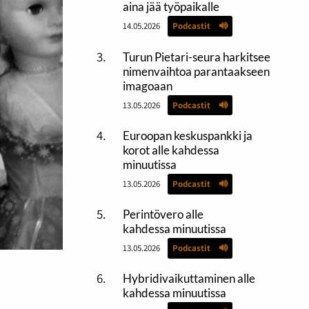
aina jää työpaikalle
14.05.2026
Podcastit
Turun Pietari-seura harkitsee
nimenvaihtoa parantaakseen
imagoaan
13.05.2026
Podcastit
Euroopan keskuspankki ja
korot alle kahdessa
minuutissa
13.05.2026
Podcastit
Perintövero alle
kahdessa minuutissa
13.05.2026
Podcastit
Hybridivaikuttaminen alle
kahdessa minuutissa