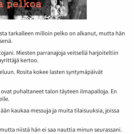
sta tarkalleen milloin pelko on alkanut, mutta hän
senä.
jani. Miesten parranajoja veitsellä harjoiteltiin
yrittäjä kertoo.
tteluun. Rosita kokee lasten syntymäpäivät
ovat puhaltaneet talon täyteen ilmapalloja. En
ile.
mään kaukaa messuja ja muita tilaisuuksia, joissa
 mutta niistä hän ei saa nauttia minun seurassani.