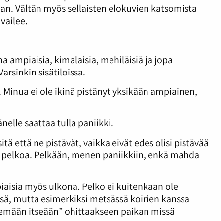
an. Vältän myös sellaisten elokuvien katsomista
uvailee.
a ampiaisia, kimalaisia, mehiläisiä ja jopa
rsinkin sisätiloissa.
 Minua ei ole ikinä pistänyt yksikään ampiainen,
nelle saattaa tulla paniikki.
itä että ne pistävät, vaikka eivät edes olisi pistävää
ntä pelkoa. Pelkään, menen paniikkiin, enkä mahda
aisia myös ulkona. Pelko ei kuitenkaan ole
nsä, mutta esimerkiksi metsässä koirien kanssa
ilemään itseään” ohittaakseen paikan missä