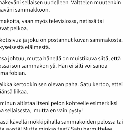
 näkeväni sellaisen uudelleen. Välttelen muutenkin
örmääväni sammakkoon.
akoita, vaan myös televisiossa, netissä tai
vat pelkoa.
 kotisivua ja joku on postannut kuvan sammakosta.
kyseisestä eläimestä.
sa johtuu, mutta hänellä on muistikuva siitä, että
ossa ison sammakon yli. Hän ei silti voi sanoa
uma fobian.
aikka kertookin sen olevan paha. Satu kertoo, ettei
änsä liikaa.
ö minun altistaa itseni pelon kohteelle esimerkiksi
 sellaisesta, mutta en vain pysty!
aasti kävellä mökkipihalla sammakoiden pelossa tai
a syystä! Mutta minkäs teet? Satu harmittelee.