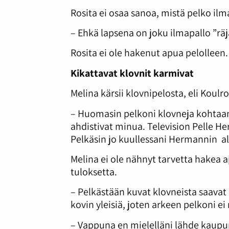
Rosita ei osaa sanoa, mistä pelko il
– Ehkä lapsena on joku ilmapallo ”rä
Rosita ei ole hakenut apua pelolleen
Kikattavat klovnit karmivat
Melina kärsii klovnipelosta, eli Koulr
– Huomasin pelkoni klovneja kohtaan 
ahdistivat minua. Television Pelle H
Pelkäsin jo kuullessani Hermannin a
Melina ei ole nähnyt tarvetta hakea 
tuloksetta.
– Pelkästään kuvat klovneista saavat
kovin yleisiä, joten arkeen pelkoni ei
– Vappuna en mielelläni lähde kaupun