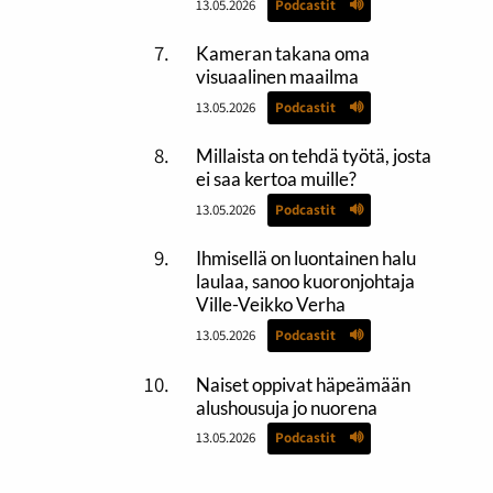
13.05.2026
Podcastit
Kameran takana oma
visuaalinen maailma
13.05.2026
Podcastit
Millaista on tehdä työtä, josta
ei saa kertoa muille?
13.05.2026
Podcastit
Ihmisellä on luontainen halu
laulaa, sanoo kuoronjohtaja
Ville-Veikko Verha
13.05.2026
Podcastit
Naiset oppivat häpeämään
alushousuja jo nuorena
13.05.2026
Podcastit