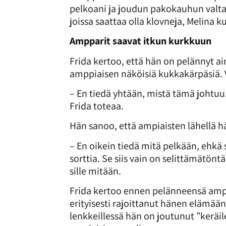
pelkoani ja joudun pakokauhun valta
joissa saattaa olla klovneja, Melina k
Ampparit saavat itkun kurkkuun
Frida kertoo, että hän on pelännyt ain
amppiaisen näköisiä kukkakärpäsiä. Va
– En tiedä yhtään, mistä tämä johtuu.
Frida toteaa.
Hän sanoo, että ampiaisten lähellä hä
– En oikein tiedä mitä pelkään, ehkä s
sorttia. Se siis vain on selittämätö
sille mitään.
Frida kertoo ennen pelänneensä ampi
erityisesti rajoittanut hänen elämää
lenkkeillessä hän on joutunut ”kerä