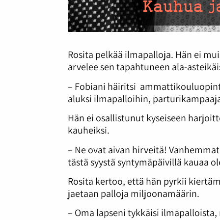
Rosita pelkää ilmapalloja. Hän ei mui
arvelee sen tapahtuneen ala-asteikäi
– Fobiani häiritsi ammattikouluopinto
aluksi ilmapalloihin, parturikampaaja
Hän ei osallistunut kyseiseen harjoi
kauheiksi.
– Ne ovat aivan hirveitä! Vanhemmat 
tästä syystä syntymäpäivillä kauaa ole
Rosita kertoo, että hän pyrkii kiertä
jaetaan palloja miljoonamäärin.
– Oma lapseni tykkäisi ilmapalloista,