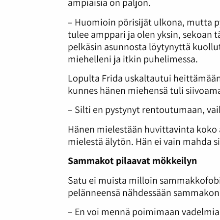
ampiaisia on paljon.
– Huomioin pörisijät ulkona, mutta py
tulee amppari ja olen yksin, sekoan tä
pelkäsin asunnosta löytynyttä kuollutt
miehelleni ja itkin puhelimessa.
Lopulta Frida uskaltautui heittämään 
kunnes hänen miehensä tuli siivoama
– Silti en pystynyt rentoutumaan, vaik
Hänen mielestään huvittavinta koko a
mielestä älytön. Hän ei vain mahda si
Sammakot pilaavat mökkeilyn
Satu ei muista milloin sammakkofobi
pelänneensä nähdessään sammakon
– En voi mennä poimimaan vadelmia