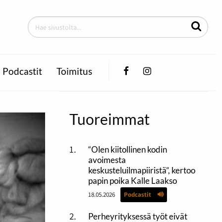
Facebook
Instagram
Podcastit
Toimitus
Tuoreimmat
“Olen kiitollinen kodin
avoimesta
keskusteluilmapiiristä”, kertoo
papin poika Kalle Laakso
18.05.2026
Podcastit
Perheyrityksessä työt eivät