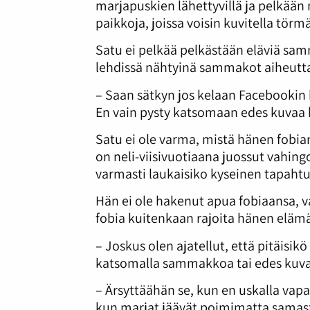
marjapuskien lähettyvillä ja pelkään
paikkoja, joissa voisin kuvitella t
Satu ei pelkää pelkästään eläviä samm
lehdissä nähtyinä sammakot aiheutta
– Saan sätkyn jos kelaan Facebookin
En vain pysty katsomaan edes kuvaa 
Satu ei ole varma, mistä hänen fobian
on neli-viisivuotiaana juossut vahing
varmasti laukaisiko kyseinen tapaht
Hän ei ole hakenut apua fobiaansa, v
fobia kuitenkaan rajoita hänen elämä
– Joskus olen ajatellut, että pitäisik
katsomalla sammakkoa tai edes kuvaa
– Ärsyttäähän se, kun en uskalla vap
kun marjat jäävät poimimatta samast