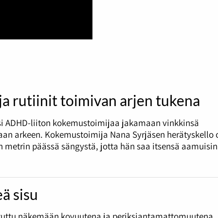
 ja rutiinit toimivan arjen tukena
si ADHD-liiton kokemustoimijaa jakamaan vinkkinsä
an arkeen. Kokemustoimija Nana Syrjäsen herätyskello 
metrin päässä sängystä, jotta hän saa itsensä aamuisin
ä sisu
otuttu näkemään kovuutena ja periksiantamattomuutena,