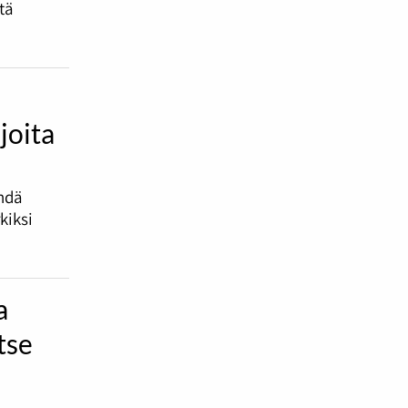
tä
joita
ehdä
kiksi
a
tse