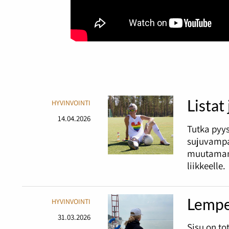
Listat
HYVINVOINTI
14.04.2026
Tutka pyy
sujuvampa
muutaman 
liikkeelle.
Lempe
HYVINVOINTI
31.03.2026
Sisu on t