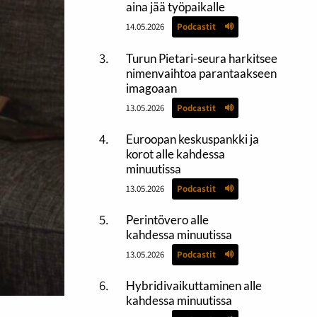
aina jää työpaikalle
14.05.2026
Podcastit
Turun Pietari-seura harkitsee
nimenvaihtoa parantaakseen
imagoaan
13.05.2026
Podcastit
Euroopan keskuspankki ja
korot alle kahdessa
minuutissa
13.05.2026
Podcastit
Perintövero alle
kahdessa minuutissa
13.05.2026
Podcastit
Hybridivaikuttaminen alle
kahdessa minuutissa