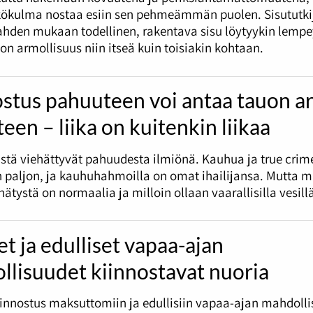
kökulma nostaa esiin sen pehmeämmän puolen. Sisututkij
ahden mukaan todellinen, rakentava sisu löytyykin lempe
on armollisuus niin itseä kuin toisiakin kohtaan.
stus pahuuteen voi antaa tauon a
teen – liika on kuitenkin liikaa
stä viehättyvät pahuudesta ilmiönä. Kauhua ja true crim
 paljon, ja kauhuhahmoilla on omat ihailijansa. Mutta m
ätystä on normaalia ja milloin ollaan vaarallisilla vesill
et ja edulliset vapaa-ajan
llisuudet kiinnostavat nuoria
innostus maksuttomiin ja edullisiin vapaa-ajan mahdolli