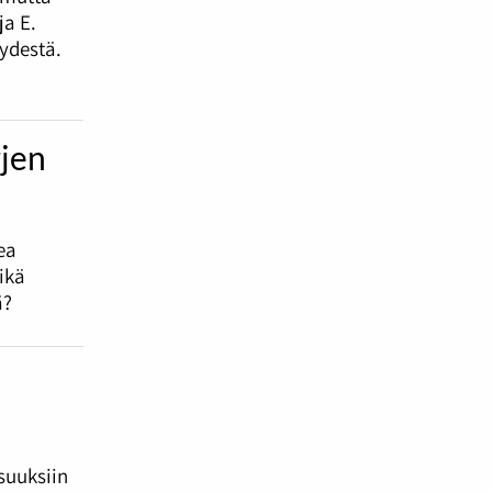
a E.
ydestä.
rjen
ea
ikä
ä?
suuksiin