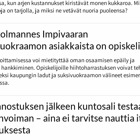
a, kun arjen kustannukset kiristävät monen kukkaroa. Mi
ja on tarjolla, ja miksi ne vetävät nuoria puoleensa?
kolmannes Impivaaran
uokraamon asiakkaista on opiskeli
oittamisessa voi mietityttää oman osaamisen epäily ja
 hankkiminen. Opiskelijoille hiihtoharrastuksen voivat t
eksi kaupungin ladut ja suksivuokraamon välineet esimer
ssa.
nostuksen jälkeen kuntosali testa
voiman – aina ei tarvitse nauttia i
tuksesta