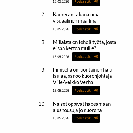
13.05.2026
Podcastit
Kameran takana oma
visuaalinen maailma
13.05.2026
Podcastit
Millaista on tehdä työtä, josta
ei saa kertoa muille?
13.05.2026
Podcastit
Ihmisellä on luontainen halu
laulaa, sanoo kuoronjohtaja
Ville-Veikko Verha
13.05.2026
Podcastit
Naiset oppivat häpeämään
alushousuja jo nuorena
13.05.2026
Podcastit