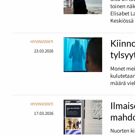
toinen nä
Elisabet L
Keskiössä 
Kiinno
HYVINVOINTI
23.03.2026
tylsyy
Monet mei
kulutetaan
määrä vieh
Ilmais
HYVINVOINTI
17.03.2026
mahdo
Nuorten ki