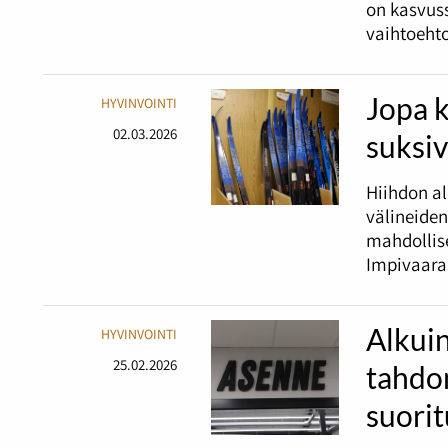
on kasvuss
vaihtoehto
Jopa 
HYVINVOINTI
02.03.2026
suksiv
Hiihdon al
välineiden
mahdollis
Impivaara
Alkuin
HYVINVOINTI
25.02.2026
tahdon
suori