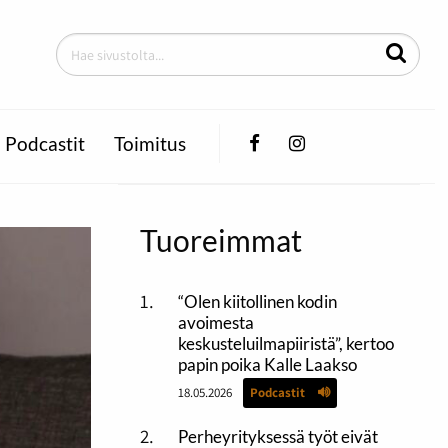
Facebook
Instagram
Podcastit
Toimitus
Tuoreimmat
“Olen kiitollinen kodin
avoimesta
keskusteluilmapiiristä”, kertoo
papin poika Kalle Laakso
18.05.2026
Podcastit
Perheyrityksessä työt eivät