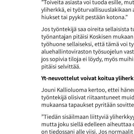
”Toiveita asiasta voi tuoda esille, m
yliherkkä, ei työturvallisuuslakikaan
hiukset tai pyykit pestään kotona.”
Jos työntekijä saa oireita sellaisista 
työnantajan pitäisi Koskisen mukaan 
työhuone sellaiseksi, että tämä voi t
aluehallintoviraston työsuojelun va
jos sopivia tiloja ei löydy, myös muih
pitäisi selvittää.
Yt-neuvottelut voivat koitua yliher
Jouni Kallioluoma kertoo, ettei hänen
työntekijä olisivat riitaantuneet mu
mukaansa tapaukset pyritään sovitt
”Tiedän sisäilmaan liittyviä yliherkkyy
mutta joku siellä edelleen aiheuttaa oi
on tiedossani alle viisi. Jos normaalit 