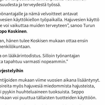
suudesta ja terveydestä työssä.
työnantajalle ja nämä velvoitteet antavat
esien käyttökiellon työpaikalla. Hajuvesien käyttö
a se voi vaikuttaa muiden terveyteen”, sanoo Turun
ppo Koskinen
.
laan, hänen tulee Koskisen mukaan ottaa ensin
uhenkilökuntaan.
a on lääkärintodistus. Silloin työnantajan
oita tapahtuu varmasti nopeammin.”
rjestelyihin
ntijoiden mukaan viime vuosien aikana lisääntynyt.
 oireita myös hajuvesiä miedommista hajusteista,
i pyykin huuhteluaineen tuoksuista. Seppo
kaan voi puuttua tällaisten tuotteiden käyttöön.