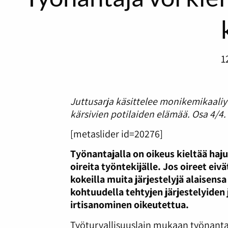
1
Juttusarja käsittelee monikemikaaliyli
kärsivien potilaiden elämää. Osa 4/4.
[metaslider id=20276]
Työnantajalla on oikeus kieltää haju
oireita työntekijälle. Jos oireet eiv
kokeilla muita järjestelyjä alaisens
kohtuudella tehtyjen järjestelyiden 
irtisanominen oikeutettua.
Työturvallisuuslain mukaan työnantaja