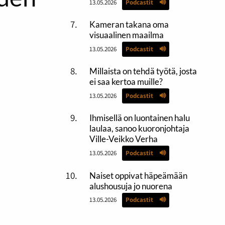
13.05.2026
Podcastit
Kameran takana oma
visuaalinen maailma
13.05.2026
Podcastit
Millaista on tehdä työtä, josta
ei saa kertoa muille?
13.05.2026
Podcastit
Ihmisellä on luontainen halu
laulaa, sanoo kuoronjohtaja
Ville-Veikko Verha
13.05.2026
Podcastit
Naiset oppivat häpeämään
alushousuja jo nuorena
13.05.2026
Podcastit