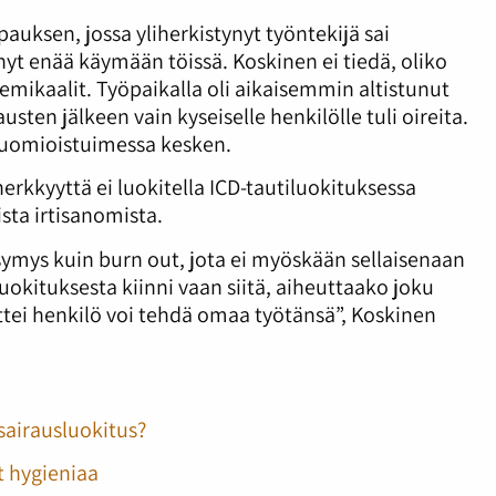
auksen, jossa yliherkistynyt työntekijä sai
ynyt enää käymään töissä. Koskinen ei tiedä, oliko
kemikaalit. Työpaikalla oli aikaisemmin altistunut
usten jälkeen vain kyseiselle henkilölle tuli oireita.
tuomioistuimessa kesken.
rkkyyttä ei luokitella ICD-tautiluokituksessa
ista irtisanomista.
mys kuin burn out, jota ei myöskään sellaisenaan
sluokituksesta kiinni vaan siitä, aiheuttaako joku
 ettei henkilö voi tehdä omaa työtänsä”, Koskinen
sairausluokitus?
t hygieniaa