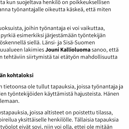
utta kun suojeltava henkilö on poikkeuksellisen
 anna työnantajalle oikeutta käskeä, että miten
tuoksuista, joihin työnantaja ei voi vaikuttaa,
pyrkiä esimerkiksi järjestämään työntekijän
yöskennellä siellä. Länsi- ja Sisä-Suomen
stuualueen lakimies
Jouni Kallioluoma
sanoo, että
in tehtäviin siirtymistä tai etätyön mahdollisuutta
kän kohtaloksi
 tietoonsa ole tullut tapauksia, joissa työnantaja ja
iden työntekijöiden käyttämistä hajusteista. Hänen
elemaan.
stapauksia, joissa altisteet on poistettu tilassa,
reilua yksittäiselle henkilölle. Tällaisia tapauksia
työolot eivät sovi, niin voi olla, ettei ole mitään