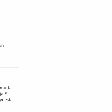
on
 mutta
a E.
ydestä.