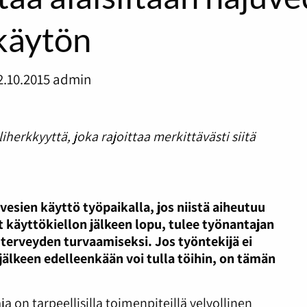
käytön
2.10.2015
admin
herkkyyttä, joka rajoittaa merkittävästi siitä
vesien käyttö työpaikalla, jos niistä aiheutuu
ät käyttökiellon jälkeen lopu, tulee työnantajan
a terveyden turvaamiseksi. Jos työntekijä ei
jälkeen edelleenkään voi tulla töihin, on tämän
 on tarpeellisilla toimenpiteillä velvollinen