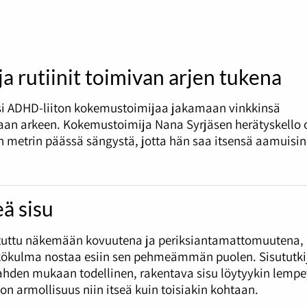
 ja rutiinit toimivan arjen tukena
si ADHD-liiton kokemustoimijaa jakamaan vinkkinsä
an arkeen. Kokemustoimija Nana Syrjäsen herätyskello 
metrin päässä sängystä, jotta hän saa itsensä aamuisin
ä sisu
otuttu näkemään kovuutena ja periksiantamattomuutena,
kökulma nostaa esiin sen pehmeämmän puolen. Sisututkij
ahden mukaan todellinen, rakentava sisu löytyykin lempe
on armollisuus niin itseä kuin toisiakin kohtaan.