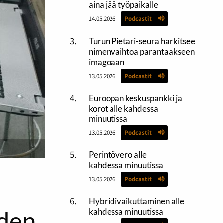
aina jää työpaikalle
14.05.2026
Podcastit
Turun Pietari-seura harkitsee
nimenvaihtoa parantaakseen
imagoaan
13.05.2026
Podcastit
Euroopan keskuspankki ja
korot alle kahdessa
minuutissa
13.05.2026
Podcastit
Perintövero alle
kahdessa minuutissa
13.05.2026
Podcastit
Hybridivaikuttaminen alle
eden
kahdessa minuutissa