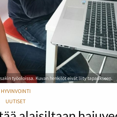
ssakin työoloissa. Kuvan henkilöt eivät liity tapaukseen.
HYVINVOINTI
UUTISET
tää alaisiltaan hajuv