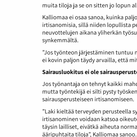
muita tiloja ja se on sitten jo lopun a
Kalliomaa ei osaa sanoa, kuinka palj
irtisanomisia, sillä niiden lopullista p
neuvottelujen aikana yliherkän työsu
synkemmältä.
”Jos työnteon järjestäminen tuntuu 
ei kovin paljon täydy arvailla, että mi
Sairausluokitus ei ole sairausperust
Jos työnantaja on tehnyt kaikki mah
mutta työntekijä ei silti pysty työs
sairausperusteiseen irtisanomiseen.
”Laki kieltää terveyden perusteella s
irtisanominen voidaan katsoa oikeutetu
täysin lailliset, eivätkä aiheuta norm
ääripuhtaita tiloja”, Kalliomaa sanoo.