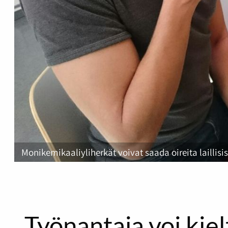
Monikemikaaliyliherkät voivat saada oireita laillisi
Työnantaja voi kiel