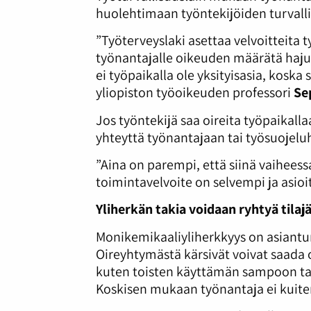
huolehtimaan työntekijöiden turvalli
”Työterveyslaki asettaa velvoitteita 
työnantajalle oikeuden määrätä hajuv
ei työpaikalla ole yksityisasia, kosk
yliopiston työoikeuden professori
Se
Jos työntekijä saa oireita työpaikal
yhteyttä työnantajaan tai työsuojel
”Aina on parempi, että siinä vaiheess
toimintavelvoite on selvempi ja asi
Yliherkän takia voidaan ryhtyä tilajä
Monikemikaaliyliherkkyys on asiantu
Oireyhtymästä kärsivät voivat saada
kuten toisten käyttämän sampoon ta
Koskisen mukaan työnantaja ei kuiten