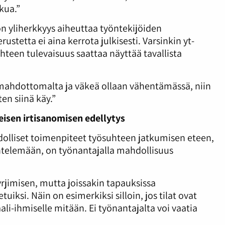
lkua.”
on yliherkkyys aiheuttaa työntekijöiden
erustetta ei aina kerrota julkisesti. Varsinkin yt-
hteen tulevaisuus saattaa näyttää tavallista
mahdottomalta ja väkeä ollaan vähentämässä, niin
ten siinä käy.”
eisen irtisanomisen edellytys
dolliset toimenpiteet työsuhteen jatkumisen eteen,
kentelemään, on työnantajalla mahdollisuus
yrjimisen, mutta joissakin tapauksissa
iksi. Näin on esimerkiksi silloin, jos tilat ovat
aali-ihmiselle mitään. Ei työnantajalta voi vaatia