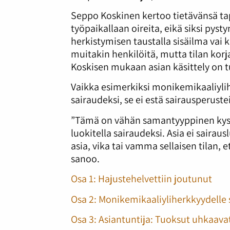
Seppo Koskinen kertoo tietävänsä tap
työpaikallaan oireita, eikä siksi pyst
herkistymisen taustalla sisäilma vai 
muitakin henkilöitä, mutta tilan korja
Koskisen mukaan asian käsittely on 
Vaikka esimerkiksi monikemikaaliylihe
sairaudeksi, se ei estä sairausperuste
”Tämä on vähän samantyyppinen kysy
luokitella sairaudeksi. Asia ei sairau
asia, vika tai vamma sellaisen tilan,
sanoo.
Osa 1: Hajustehelvettiin joutunut
Osa 2: Monikemikaaliyliherkkyydelle 
Osa 3: Asiantuntija: Tuoksut uhkaava