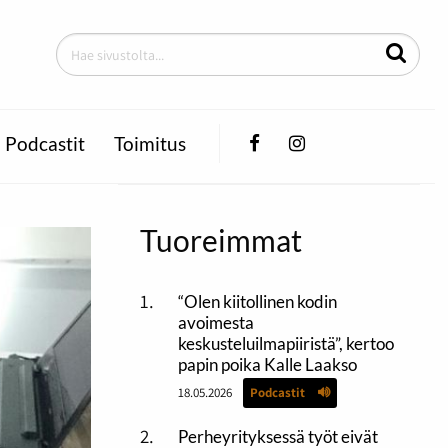
Facebook
Instagram
Podcastit
Toimitus
Tuoreimmat
“Olen kiitollinen kodin
avoimesta
keskusteluilmapiiristä”, kertoo
papin poika Kalle Laakso
18.05.2026
Podcastit
Perheyrityksessä työt eivät