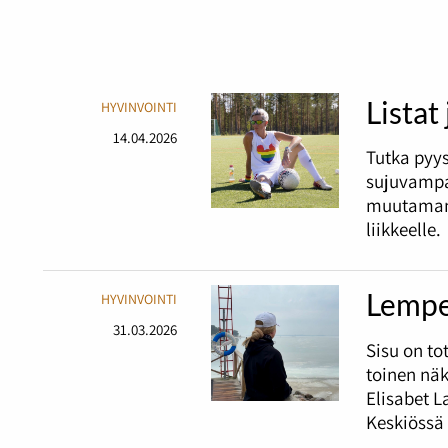
Listat
HYVINVOINTI
14.04.2026
Tutka pyy
sujuvampa
muutaman 
liikkeelle.
Lempe
HYVINVOINTI
31.03.2026
Sisu on t
toinen nä
Elisabet L
Keskiössä 