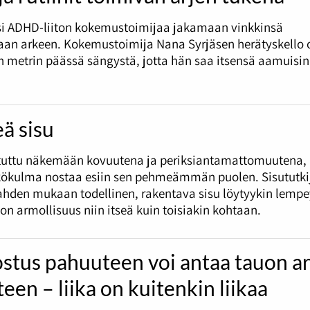
si ADHD-liiton kokemustoimijaa jakamaan vinkkinsä
an arkeen. Kokemustoimija Nana Syrjäsen herätyskello 
metrin päässä sängystä, jotta hän saa itsensä aamuisin
ä sisu
otuttu näkemään kovuutena ja periksiantamattomuutena,
kökulma nostaa esiin sen pehmeämmän puolen. Sisututkij
ahden mukaan todellinen, rakentava sisu löytyykin lempe
on armollisuus niin itseä kuin toisiakin kohtaan.
stus pahuuteen voi antaa tauon a
teen – liika on kuitenkin liikaa