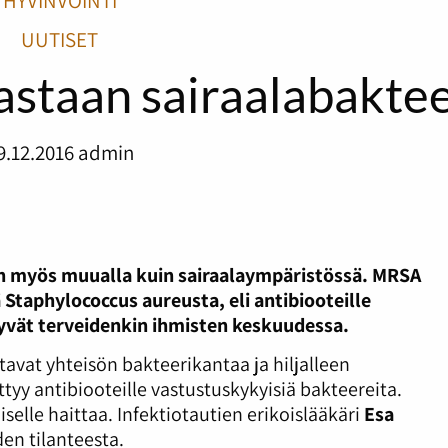
HYVINVOINTI
UUTISET
astaan sairaalabaktee
9.12.2016
admin
 myös muualla kuin sairaalaympäristössä. MRSA
iä Staphylococcus aureusta, eli antibiooteille
tyvät terveidenkin ihmisten keskuudessa.
avat yhteisön bakteerikantaa ja hiljalleen
ttyy antibiooteille vastustuskykyisiä bakteereita.
iselle haittaa. Infektiotautien erikoislääkäri
Esa
en tilanteesta.