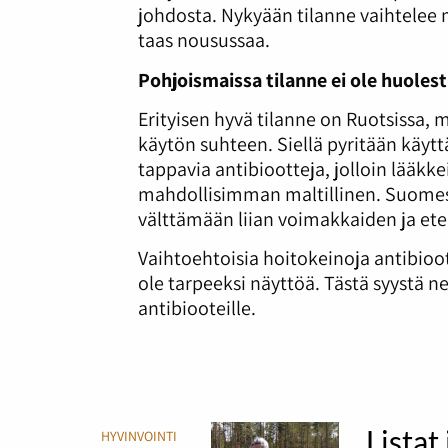
johdosta. Nykyään tilanne vaihtelee 
taas nousussaa.
Pohjoismaissa tilanne ei ole huoles
Erityisen hyvä tilanne on Ruotsissa, m
käytön suhteen. Siellä pyritään kä
tappavia antibiootteja, jolloin lää
mahdollisimman maltillinen. Suomessa
välttämään liian voimakkaiden ja et
Vaihtoehtoisia hoitokeinoja antibioo
ole tarpeeksi näyttöä. Tästä syystä ne
antibiooteille.
Listat
HYVINVOINTI