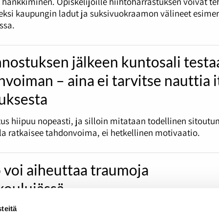
 hankkiminen. Opiskelijoille hiihtoharrastuksen voivat t
eksi kaupungin ladut ja suksivuokraamon välineet esimer
ssa.
nostuksen jälkeen kuntosali testa
voiman – aina ei tarvitse nauttia i
tuksesta
us hiipuu nopeasti, ja silloin mitataan todellinen sitout
la ratkaisee tahdonvoima, ei hetkellinen motivaatio.
 voi aiheuttaa traumoja
kouluiässä
teitä
 Tuulia Kainulainen kertoo, miten hiihtotraumoista pääsee