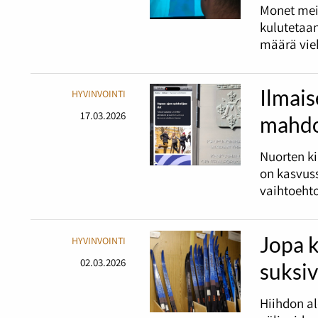
Monet mei
kulutetaan
määrä vieh
Ilmais
HYVINVOINTI
17.03.2026
mahdo
Nuorten ki
on kasvuss
vaihtoehto
Jopa 
HYVINVOINTI
02.03.2026
suksiv
Hiihdon al