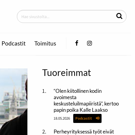
Facebook
Instagram
Podcastit
Toimitus
Tuoreimmat
“Olen kiitollinen kodin
avoimesta
keskusteluilmapiiristä”, kertoo
papin poika Kalle Laakso
18.05.2026
Podcastit
Perheyrityksessä työt eivät