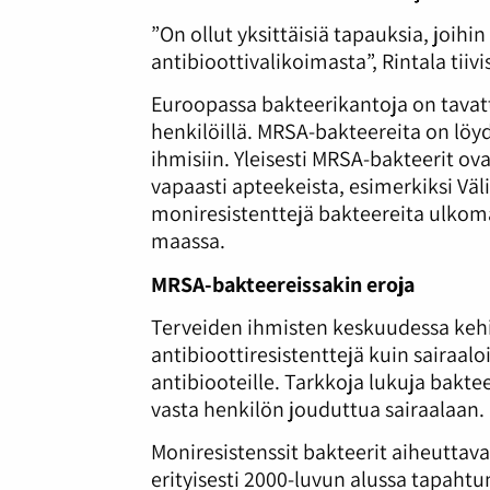
”On ollut yksittäisiä tapauksia, joihin
antibioottivalikoimasta”, Rintala tiivi
Euroopassa bakteerikantoja on tavat
henkilöillä. MRSA-bakteereita on löydet
ihmisiin. Yleisesti MRSA-bakteerit ova
vapaasti apteekeista, esimerkiksi Väl
moniresistenttejä bakteereita ulkoma
maassa.
MRSA-bakteereissakin eroja
Terveiden ihmisten keskuudessa kehi
antibioottiresistenttejä kuin sairaaloi
antibiooteille. Tarkkoja lukuja bakte
vasta henkilön jouduttua sairaalaan.
Moniresistenssit bakteerit aiheuttava
erityisesti 2000-luvun alussa tapah