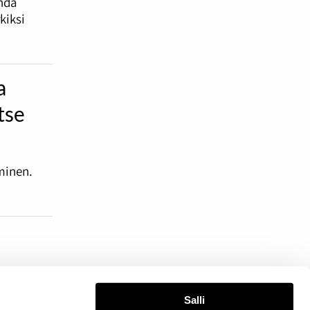
ehdä
kiksi
a
tse
uminen.
 yli
Salli