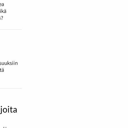
ea
ikä
ä?
suuksiin
tä
joita