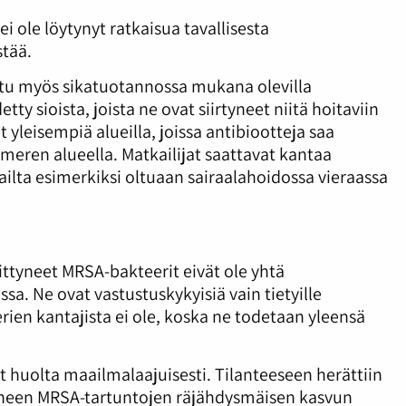
 ei ole löytynyt ratkaisua tavallisesta
stää.
tu myös sikatuotannossa mukana olevilla
ty sioista, joista ne ovat siirtyneet niitä hoitaviin
t yleisempiä alueilla, joissa antibiootteja saa
imeren alueella. Matkailijat saattavat kantaa
ilta esimerkiksi oltuaan sairaalahoidossa vieraassa
ttyneet MRSA-bakteerit eivät ole yhtä
ssa. Ne ovat vastustuskykyisiä vain tietyille
erien kantajista ei ole, koska ne todetaan yleensä
t huolta maailmalaajuisesti. Tilanteeseen herättiin
tuneen MRSA-tartuntojen räjähdysmäisen kasvun