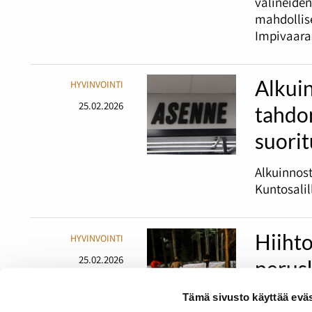
välineiden
mahdollis
Impivaara
Alkuin
HYVINVOINTI
25.02.2026
tahdon
suori
Alkuinnost
Kuntosalil
Hiihto
HYVINVOINTI
25.02.2026
perus
Tämä sivusto käyttää eväs
Opiskelija