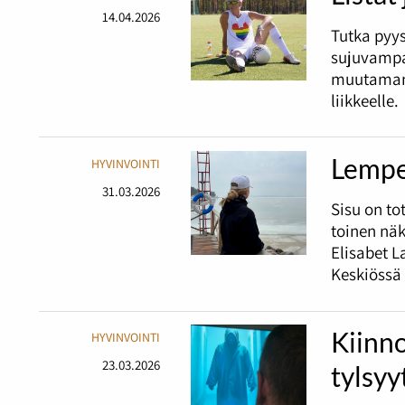
14.04.2026
Tutka pyy
sujuvampa
muutaman 
liikkeelle.
Lempe
HYVINVOINTI
31.03.2026
Sisu on t
toinen nä
Elisabet L
Keskiössä 
Kiinno
HYVINVOINTI
23.03.2026
tylsyy