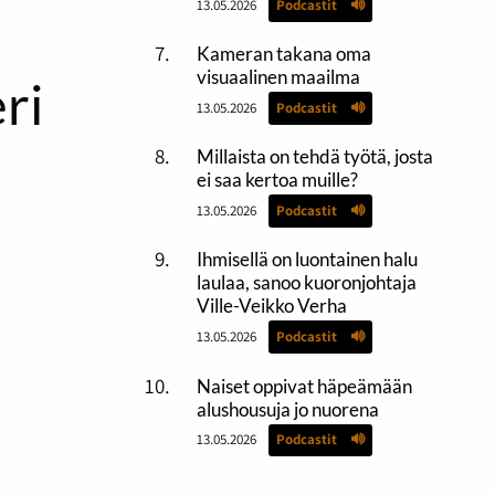
13.05.2026
Podcastit
Kameran takana oma
visuaalinen maailma
ri
13.05.2026
Podcastit
Millaista on tehdä työtä, josta
ei saa kertoa muille?
13.05.2026
Podcastit
Ihmisellä on luontainen halu
laulaa, sanoo kuoronjohtaja
Ville-Veikko Verha
13.05.2026
Podcastit
Naiset oppivat häpeämään
alushousuja jo nuorena
13.05.2026
Podcastit