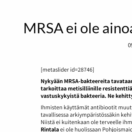
MRSA ei ole aino
0
[metaslider id=28746]
Nykyään MRSA-bakteereita tavataan
tarkoittaa metisilliinille resistentt
vastuskykyistä bakteeria. Ne kehit
Ihmisten käyttämät antibiootit muutt
tavallisessa arkiympäristössäkin kehi
Niistä ei kuitenkaan ole terveelle ihm
Rintala
ei ole huolissaan Pohjoismaid