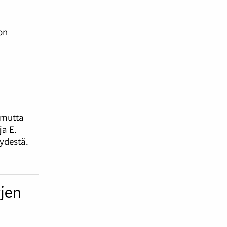
on
 mutta
a E.
ydestä.
rjen