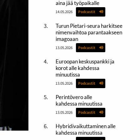
aina jää työpaikalle
14.05.2026
Podcastit
Turun Pietari-seura harkitsee
nimenvaihtoa parantaakseen
imagoaan
13.05.2026
Podcastit
Euroopan keskuspankki ja
korot alle kahdessa
minuutissa
13.05.2026
Podcastit
Perintövero alle
kahdessa minuutissa
13.05.2026
Podcastit
Hybridivaikuttaminen alle
kahdessa minuutissa