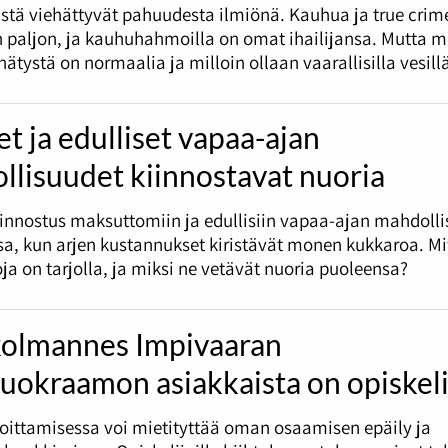
stä viehättyvät pahuudesta ilmiönä. Kauhua ja true crim
 paljon, ja kauhuhahmoilla on omat ihailijansa. Mutta m
ätystä on normaalia ja milloin ollaan vaarallisilla vesill
et ja edulliset vapaa-ajan
llisuudet kiinnostavat nuoria
innostus maksuttomiin ja edullisiin vapaa-ajan mahdolli
a, kun arjen kustannukset kiristävät monen kukkaroa. Mi
ja on tarjolla, ja miksi ne vetävät nuoria puoleensa?
kolmannes Impivaaran
uokraamon asiakkaista on opiskeli
oittamisessa voi mietityttää oman osaamisen epäily ja