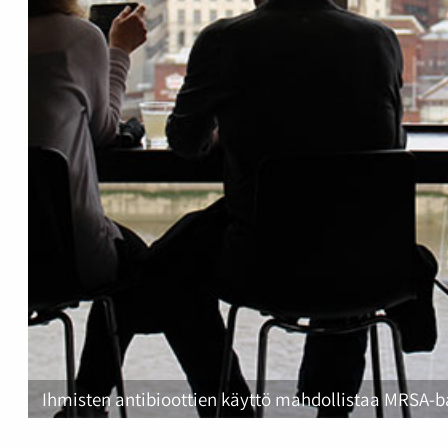
Ihmisten antibioottien käyttö mahdollistaa MRSA-ba