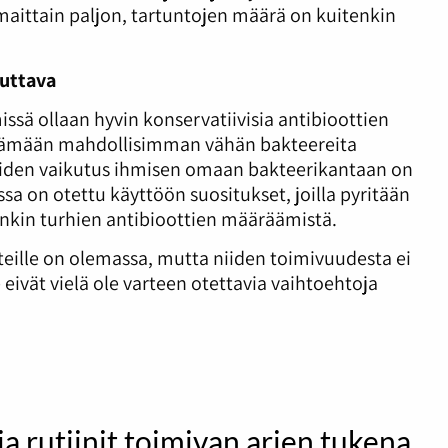
maittain paljon, tartuntojen määrä on kuitenkin
tuttava
issä ollaan hyvin konservatiivisia antibioottien
yttämään mahdollisimman vähän bakteereita
kkeiden vaikutus ihmisen omaan bakteerikantaan on
 on otettu käyttöön suositukset, joilla pyritään
enkin turhien antibioottien määräämistä.
teille on olemassa, mutta niiden toimivuudesta ei
 eivät vielä ole varteen otettavia vaihtoehtoja
 ja rutiinit toimivan arjen tukena